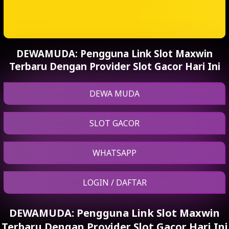
DEWAMUDA: Pengguna Link Slot Maxwin
Terbaru Dengan Provider Slot Gacor Hari Ini
DEWA MUDA
SLOT GACOR
WHATSAPP
LOGIN / DAFTAR
DEWAMUDA: Pengguna Link Slot Maxwin
Terbaru Dengan Provider Slot Gacor Hari Ini